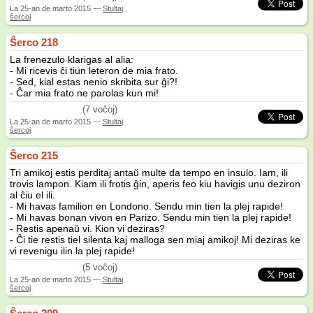
La
25-an de marto 2015
—
Stultaj
ŝercoj
Ŝerco 218
La frenezulo klarigas al alia:
- Mi ricevis ĉi tiun leteron de mia frato.
- Sed, kial estas nenio skribita sur ĝi?!
- Ĉar mia frato ne parolas kun mi!
(7 voĉoj)
La
25-an de marto 2015
—
Stultaj
ŝercoj
Ŝerco 215
Tri amikoj estis perditaj antaŭ multe da tempo en insulo. Iam, ili
trovis lampon. Kiam ili frotis ĝin, aperis feo kiu havigis unu deziron
al ĉiu el ili.
- Mi havas familion en Londono. Sendu min tien la plej rapide!
- Mi havas bonan vivon en Parizo. Sendu min tien la plej rapide!
- Restis apenaŭ vi. Kion vi deziras?
- Ĉi tie restis tiel silenta kaj malloga sen miaj amikoj! Mi deziras ke
vi revenigu ilin la plej rapide!
(5 voĉoj)
La
25-an de marto 2015
—
Stultaj
ŝercoj