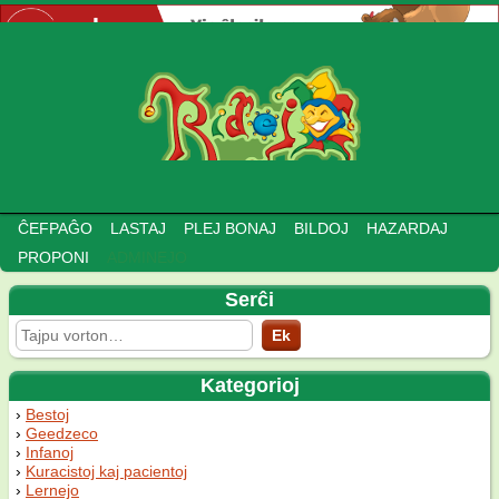
ĈEFPAĜO
LASTAJ
PLEJ BONAJ
BILDOJ
HAZARDAJ
PROPONI
ADMINEJO
Serĉi
Kategorioj
Bestoj
Geedzeco
Infanoj
Kuracistoj kaj pacientoj
Lernejo