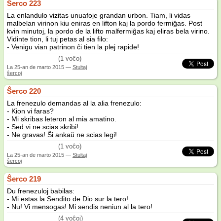
Ŝerco 223
La enlandulo vizitas unuafoje grandan urbon. Tiam, li vidas
malbelan virinon kiu eniras en lifton kaj la pordo fermiĝas. Post
kvin minutoj, la pordo de la lifto malfermiĝas kaj eliras bela virino.
Vidinte tion, li tuj petas al sia filo:
- Venigu vian patrinon ĉi tien la plej rapide!
(1 voĉo)
La
25-an de marto 2015
—
Stultaj
ŝercoj
Ŝerco 220
La frenezulo demandas al la alia frenezulo:
- Kion vi faras?
- Mi skribas leteron al mia amatino.
- Sed vi ne scias skribi!
- Ne gravas! Ŝi ankaŭ ne scias legi!
(1 voĉo)
La
25-an de marto 2015
—
Stultaj
ŝercoj
Ŝerco 219
Du frenezuloj babilas:
- Mi estas la Sendito de Dio sur la tero!
- Nu! Vi mensogas! Mi sendis neniun al la tero!
(4 voĉoj)