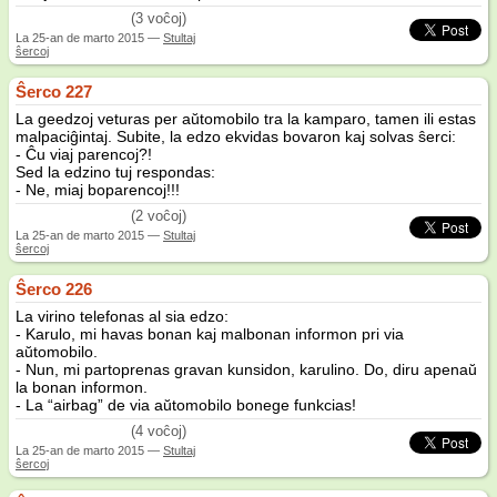
(3 voĉoj)
La
25-an de marto 2015
—
Stultaj
ŝercoj
Ŝerco 227
La geedzoj veturas per aŭtomobilo tra la kamparo, tamen ili estas
malpaciĝintaj. Subite, la edzo ekvidas bovaron kaj solvas ŝerci:
- Ĉu viaj parencoj?!
Sed la edzino tuj respondas:
- Ne, miaj boparencoj!!!
(2 voĉoj)
La
25-an de marto 2015
—
Stultaj
ŝercoj
Ŝerco 226
La virino telefonas al sia edzo:
- Karulo, mi havas bonan kaj malbonan informon pri via
aŭtomobilo.
- Nun, mi partoprenas gravan kunsidon, karulino. Do, diru apenaŭ
la bonan informon.
- La “airbag” de via aŭtomobilo bonege funkcias!
(4 voĉoj)
La
25-an de marto 2015
—
Stultaj
ŝercoj