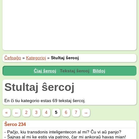
Ĉefpaĝo
»
Kategorioj
»
Stultaj ŝercoj
Ĉiaj ŝercoj
Tekstaj ŝercoj
Bildoj
Stultaj ŝercoj
En ĉi tiu kategorio estas 69 tekstaj ŝercoj.
«
←
2
3
4
5
6
7
→
Ŝerco 234
- Paĉjo, kiu transdonis inteligentecon al mi? Ĉu vi aŭ panjo?
- Ŝajnas al mi ke estis via patrino, ĉar mi ankoraŭ havas mian!