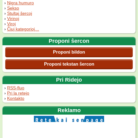
Nigra humuro
Sekso
Stultaj ŝercoj
Virinoj
Viroj
Ĉiuj kategorioj…
Proponi ŝercon
Proponi bildon
Proponi tekstan ŝercon
Pri Ridejo
RSS-fluo
Pri la retejo
Kontakto
Reklamo