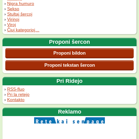
Nigra humuro
Sekso
Stultaj ŝercoj
Virinoj
Viroj
Ĉiuj kategorioj…
Proponi ŝercon
Proponi bildon
Proponi tekstan ŝercon
Pri Ridejo
RSS-fluo
Pri la retejo
Kontakto
Reklamo