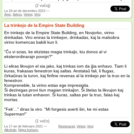
/5
(2 voĉoj)
La
18-an de decembro 2023
—
Amo
,
Sekso
,
Virinoj
,
Viroj
La trinkejo de la Empire State Building
En trinkejo de la Empire State Building, en Novjorko, virino
drinkadas. Viro eniras la trinkejon, drinkadas, kaj la malsobra
virino komencas babili kun li.
"Ĉu vi scias, ke ekzistas magia trinkaĵo, kiu donos al vi
eksterordinarajn povojn?"
Li eliras likvujon el sia jako, kaj trinkas iom da ĝia enhavo. Tiam li
kuras, frakasas fenestron kaj saltas. Anstataŭ fali, li flugas,
ĉirkaŭiras la turon, kaj finfine revenas al la trinkejo per la truo en la
fenestron.
Kompreneble, la virino estas ege impresigita.
Ŝi deziregas provi tiun magian trinkaĵon. Ŝi ŝtelas la likvujon kaj
trinkas la tutan enhavon. Ŝi kuras, saltas per la truo, falas kaj
mortas.
"Fek'..." diras la viro. "Mi forgesis averti ŝin, ke mi estas
Superman!"
(1 voĉo)
La
17-an de februaro 2021
—
Restoracioj
,
Virinoj
,
Viroj
Alkoholo
,
Nigra humuro
,