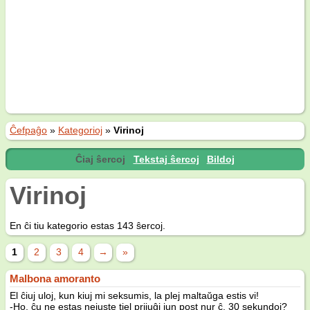
Ĉefpaĝo
»
Kategorioj
»
Virinoj
Ĉiaj ŝercoj
Tekstaj ŝercoj
Bildoj
Virinoj
En ĉi tiu kategorio estas 143 ŝercoj.
1
2
3
4
→
»
Malbona amoranto
El ĉiuj uloj, kun kiuj mi seksumis, la plej maltaŭga estis vi!
-Ho, ĉu ne estas nejuste tiel prijuĝi iun post nur ĉ. 30 sekundoj?