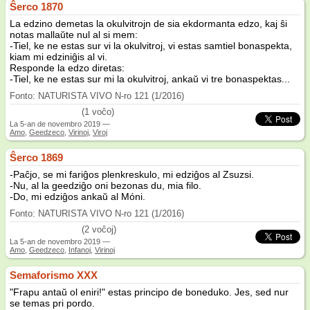
Ŝerco 1870
La edzino demetas la okulvitrojn de sia ekdormanta edzo, kaj ŝi
notas mallaŭte nul al si mem:
-Tiel, ke ne estas sur vi la okulvitroj, vi estas samtiel bonaspekta,
kiam mi edziniĝis al vi.
Responde la edzo diretas:
-Tiel, ke ne estas sur mi la okulvitroj, ankaŭ vi tre bonaspektas...
Fonto: NATURISTA VIVO N-ro 121 (1/2016)
(1 voĉo)
La
5-an de novembro 2019
—
Amo
,
Geedzeco
,
Virinoj
,
Viroj
Ŝerco 1869
-Paĉjo, se mi fariĝos plenkreskulo, mi edziĝos al Zsuzsi.
-Nu, al la geedziĝo oni bezonas du, mia filo.
-Do, mi edziĝos ankaŭ al Móni.
Fonto: NATURISTA VIVO N-ro 121 (1/2016)
/5
(2 voĉoj)
La
5-an de novembro 2019
—
Amo
,
Geedzeco
,
Infanoj
,
Virinoj
Semaforismo XXX
"Frapu antaŭ ol eniri!" estas principo de boneduko. Jes, sed nur
se temas pri pordo.