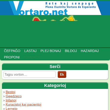
ĈEFPAĜO
LASTAJ
PLEJ BONAJ
BILDOJ
HAZARDAJ
PROPONI
ADMINEJO
Serĉi
Kategorioj
Bestoj
Geedzeco
Infanoj
Kuracistoj kaj pacientoj
Lernejo