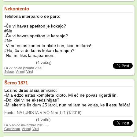
Nekontento
Telefona interparolo de paro:
-Ĉu vi havas apetiton je kokaĵo?
#Ne
-Ĉu vi havas apetiton je kareaĵo?
#Ne
-Vi ne estos kontenta rilate tion, kion mi faris!
#Ho, ĉu vi do kuiris kokan kareaĵon?
-Ne, mi fikis la najbarinon.
(4 voĉoj)
La
22-an de januaro 2020
—
Sekso
,
Virinoj
,
Viroj
Ŝerco 1871
Edzino diras al sia amikino:
-Mia edzo estas kompleta idioto. Mi eĉ ne povas rigardi lin.
-Do, kial vi ne eksedziniĝas?
-Mi elternis lin dum 25 jaroj, nun mi jam ne volas, ke li estu feliĉa!
Fonto: NATURISTA VIVO N-ro 121 (1/2016)
(1 voĉo)
La
5-an de novembro 2019
—
Geedzeco
,
Virinoj
,
Viroj