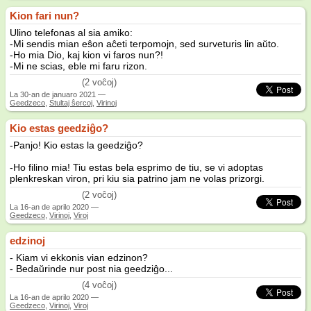
Kion fari nun?
Ulino telefonas al sia amiko:
-Mi sendis mian eŝon aĉeti terpomojn, sed surveturis lin aŭto.
-Ho mia Dio, kaj kion vi faros nun?!
-Mi ne scias, eble mi faru rizon.
/5
(2 voĉoj)
La
30-an de januaro 2021
—
Geedzeco
,
Stultaj ŝercoj
,
Virinoj
Kio estas geedziĝo?
-Panjo! Kio estas la geedziĝo?
-Ho filino mia! Tiu estas bela esprimo de tiu, se vi adoptas
plenkreskan viron, pri kiu sia patrino jam ne volas prizorgi.
(2 voĉoj)
La
16-an de aprilo 2020
—
Geedzeco
,
Virinoj
,
Viroj
edzinoj
- Kiam vi ekkonis vian edzinon?
- Bedaŭrinde nur post nia geedziĝo...
(4 voĉoj)
La
16-an de aprilo 2020
—
Geedzeco
,
Virinoj
,
Viroj