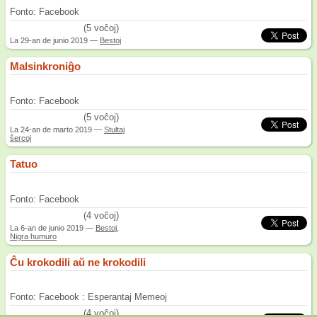
Fonto: Facebook
/5
(5 voĉoj)
La
29-an de junio 2019
—
Bestoj
Malsinkroniĝo
Fonto: Facebook
/5
(5 voĉoj)
La
24-an de marto 2019
—
Stultaj
ŝercoj
Tatuo
Fonto: Facebook
/5
(4 voĉoj)
La
6-an de junio 2019
—
Bestoj
,
Nigra humuro
Ĉu krokodili aŭ ne krokodili
Fonto: Facebook : Esperantaj Memeoj
/5
(4 voĉoj)