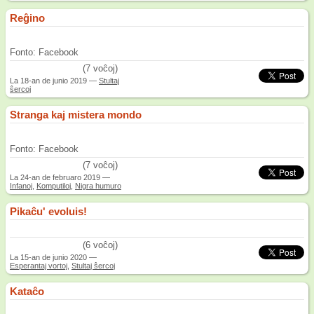
Reĝino
Fonto: Facebook
/5
(7 voĉoj)
La
18-an de junio 2019
—
Stultaj
ŝercoj
Stranga kaj mistera mondo
Fonto: Facebook
/5
(7 voĉoj)
La
24-an de februaro 2019
—
Infanoj
,
Komputiloj
,
Nigra humuro
Pikaĉu' evoluis!
/5
(6 voĉoj)
La
15-an de junio 2020
—
Esperantaj vortoj
,
Stultaj ŝercoj
Kataĉo