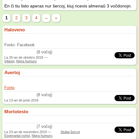
En ĉi tiu listo aperas nur ŝercoj, kiuj ricevis almenaŭ 3 voĉdonojn.
1
2
3
4
→
»
Haloveno
Fonto: Facebook
/5
(9 voĉoj)
La
25-an de oktobro 2018
—
Infanoj
,
Nigra humuro
Avertoj
Fonto
/5
(8 voĉoj)
La
13-an de junio 2016
Mortotesto
/5
(7 voĉoj)
La
23-an de novembro 2019
—
Stultaj ŝercoj
Esperantaj vortoj
,
Nigra humuro
,