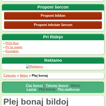
Proponi ŝercon
Proponi bildon
Proponi tekstan ŝercon
Pri Ridejo
RSS-fluo
Pri la retejo
Kontakto
Reklamo
Ĉefpaĝo
»
Bildoj
»
Plej bonaj
Ĉiaj ŝercoj
Tekstaj ŝercoj
Bildoj
Lastaj
Plej bonaj
Plej malbonaj
Plej bonaj bildoj