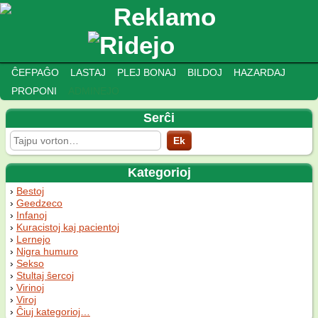
ĈEFPAĜO
LASTAJ
PLEJ BONAJ
BILDOJ
HAZARDAJ
PROPONI
ADMINEJO
Serĉi
Kategorioj
Bestoj
Geedzeco
Infanoj
Kuracistoj kaj pacientoj
Lernejo
Nigra humuro
Sekso
Stultaj ŝercoj
Virinoj
Viroj
Ĉiuj kategorioj…