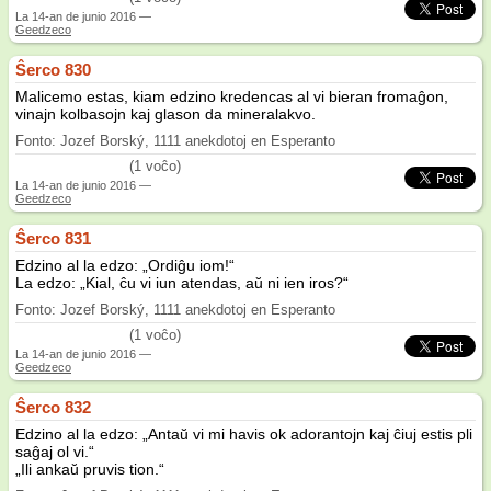
La
14-an de junio 2016
—
Geedzeco
Ŝerco 830
Malicemo estas, kiam edzino kredencas al vi bieran fromaĝon,
vinajn kolbasojn kaj glason da mineralakvo.
Fonto: Jozef Borský, 1111 anekdotoj en Esperanto
(1 voĉo)
La
14-an de junio 2016
—
Geedzeco
Ŝerco 831
Edzino al la edzo: „Ordiĝu iom!“
La edzo: „Kial, ĉu vi iun atendas, aŭ ni ien iros?“
Fonto: Jozef Borský, 1111 anekdotoj en Esperanto
(1 voĉo)
La
14-an de junio 2016
—
Geedzeco
Ŝerco 832
Edzino al la edzo: „Antaŭ vi mi havis ok adorantojn kaj ĉiuj estis pli
saĝaj ol vi.“
„Ili ankaŭ pruvis tion.“