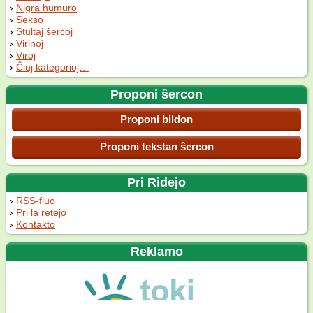
Nigra humuro
Sekso
Stultaj ŝercoj
Virinoj
Viroj
Ĉiuj kategorioj…
Proponi ŝercon
Proponi bildon
Proponi tekstan ŝercon
Pri Ridejo
RSS-fluo
Pri la retejo
Kontakto
Reklamo