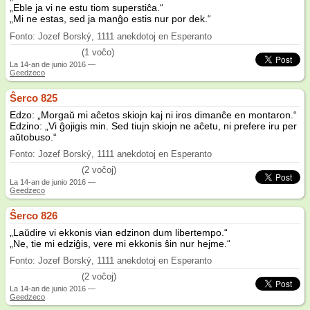
„Eble ja vi ne estu tiom superstiĉa.“
„Mi ne estas, sed ja manĝo estis nur por dek.“
Fonto: Jozef Borský, 1111 anekdotoj en Esperanto
/5
(1 voĉo)
La
14-an de junio 2016
—
Geedzeco
Ŝerco 825
Edzo: „Morgaŭ mi aĉetos skiojn kaj ni iros dimanĉe en montaron.“
Edzino: „Vi ĝojigis min. Sed tiujn skiojn ne aĉetu, ni prefere iru per
aŭtobuso.“
Fonto: Jozef Borský, 1111 anekdotoj en Esperanto
(2 voĉoj)
La
14-an de junio 2016
—
Geedzeco
Ŝerco 826
„Laŭdire vi ekkonis vian edzinon dum libertempo.“
„Ne, tie mi edziĝis, vere mi ekkonis ŝin nur hejme.“
Fonto: Jozef Borský, 1111 anekdotoj en Esperanto
(2 voĉoj)
La
14-an de junio 2016
—
Geedzeco