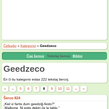
Ĉefpaĝo
»
Kategorioj
»
Geedzeco
Ĉiaj ŝercoj
Tekstaj ŝercoj
Bildoj
Geedzeco
En ĉi tiu kategorio estas 222 tekstaj ŝercoj.
«
←
5
6
7
8
9
10
11
→
»
Ŝerco 824
„Kiel vi fartis dum geedziĝ-festo?“
„Malbone. Ni estis dektri ĉe la tablo.“