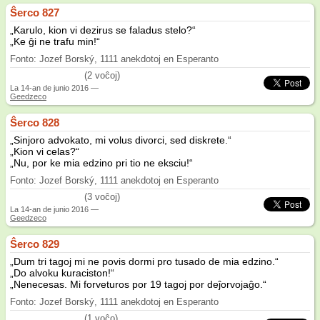
Ŝerco 827
„Karulo, kion vi dezirus se faladus stelo?“
„Ke ĝi ne trafu min!“
Fonto: Jozef Borský, 1111 anekdotoj en Esperanto
(2 voĉoj)
La
14-an de junio 2016
—
Geedzeco
Ŝerco 828
„Sinjoro advokato, mi volus divorci, sed diskrete.“
„Kion vi celas?“
„Nu, por ke mia edzino pri tio ne eksciu!“
Fonto: Jozef Borský, 1111 anekdotoj en Esperanto
(3 voĉoj)
La
14-an de junio 2016
—
Geedzeco
Ŝerco 829
„Dum tri tagoj mi ne povis dormi pro tusado de mia edzino.“
„Do alvoku kuraciston!“
„Nenecesas. Mi forveturos por 19 tagoj por deĵorvojaĝo.“
Fonto: Jozef Borský, 1111 anekdotoj en Esperanto
(1 voĉo)