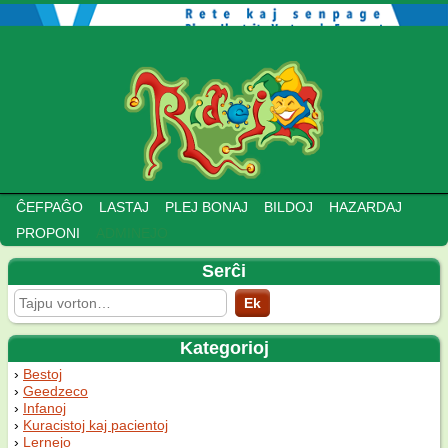
ĈEFPAĜO
LASTAJ
PLEJ BONAJ
BILDOJ
HAZARDAJ
PROPONI
ADMINEJO
Serĉi
Kategorioj
Bestoj
Geedzeco
Infanoj
Kuracistoj kaj pacientoj
Lernejo