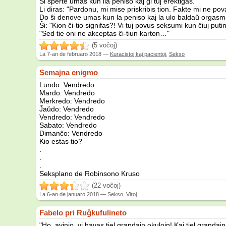
Ŝi sperte umas kun lia peniso kaj ĝi tuj erektiĝas.
Li diras: "Pardonu, mi mise priskribis tion. Fakte mi ne po
Do ŝi denove umas kun la peniso kaj la ulo baldaŭ orgasm
Ŝi: "Kion ĉi-tio signifas?! Vi tuj povus seksumi kun ĉiuj puti
"Sed tie oni ne akceptas ĉi-tiun karton…"
(5 voĉoj)
La
7-an de februaro 2018
—
Kuracistoj kaj pacientoj
,
Sekso
Semajna enigmo
Lundo: Vendredo
Mardo: Vendredo
Merkredo: Vendredo
Ĵaŭdo: Vendredo
Vendredo: Vendredo
Sabato: Vendredo
Dimanĉo: Vendredo
Kio estas tio?
.
.
.
Seksplano de Robinsono Kruso
(22 voĉoj)
La
6-an de januaro 2018
—
Sekso
,
Viroj
Fabelo pri Ruĝkufulineto
"Ho, avinjo, vi havas tiel grandajn okulojn! Kaj tiel grandajn