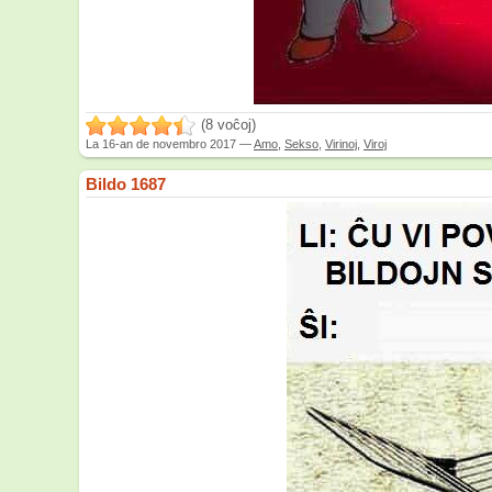
(8 voĉoj)
La
16-an de novembro 2017
—
Amo
,
Sekso
,
Virinoj
,
Viroj
Bildo 1687