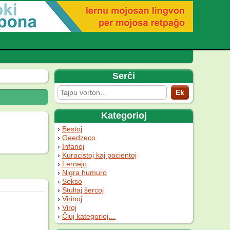
Serĉi
Kategorioj
Bestoj
Geedzeco
Infanoj
Kuracistoj kaj pacientoj
Lernejo
Nigra humuro
Sekso
Stultaj ŝercoj
Virinoj
Viroj
Ĉiuj kategorioj…