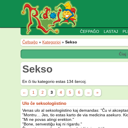
ĈEFPAĜO
LASTAJ
PL
Ĉefpaĝo
»
Kategorioj
»
Sekso
Ĉiaj
Sekso
En ĉi tiu kategorio estas 134 ŝercoj.
←
1
2
3
4
5
6
→
»
Ulo ĉe seksologiistino
Venas ulo al seksologiistino kaj demandas: "Ĉu vi akceptas
"Montru… Jes, tio estas karto de via medicina asekuro. Kio
"Mi ne povas atingi erekton."
"Bone, senvestiĝu kaj ni rigardu."