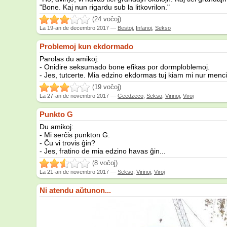
"Bone. Kaj nun rigardu sub la litkovrilon."
(24 voĉoj)
La
19-an de decembro 2017
—
Bestoj
,
Infanoj
,
Sekso
Problemoj kun ekdormado
Parolas du amikoj:
- Onidire seksumado bone efikas por dormploblemoj.
- Jes, tutcerte. Mia edzino ekdormas tuj kiam mi nur mencio
(19 voĉoj)
La
27-an de novembro 2017
—
Geedzeco
,
Sekso
,
Virinoj
,
Viroj
Punkto G
Du amikoj:
- Mi serĉis punkton G.
- Ĉu vi trovis ĝin?
- Jes, fratino de mia edzino havas ĝin...
(8 voĉoj)
La
21-an de novembro 2017
—
Sekso
,
Virinoj
,
Viroj
Ni atendu aŭtunon...