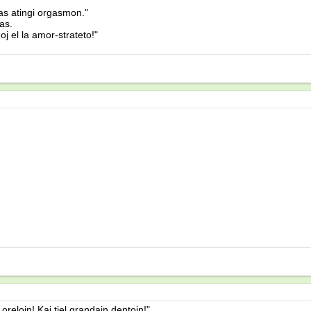
vas atingi orgasmon."
as.
noj el la amor-strateto!"
 orelojn! Kaj tiel grandajn dentojn!"