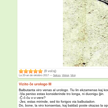
(8 voĉoj)
La
20-an de oktobro 2017
—
Sekso
,
Virinoj
,
Viroj
Vizito ĉe urologo III
Balbutanta viro venas al urologo. Tiu lin ekzamenas kaj ko
-Via peniso estas konsiderinde tro longa, ni duonigu ĝin.
-Ĉ-ĉ-ĉu v-v-vere?
-Ĵes; estas mirinde, sed tio forigos via balbutadon.
Do, bone, la viro konsentas, kaj baldaŭ poste okazas la ope