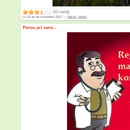
(12 voĉoj)
La
16-an de novembro 2017
—
Sekso
,
Virinoj
Pensu pri sano...