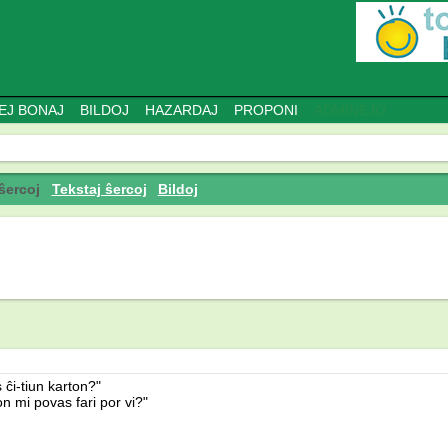
EJ BONAJ
BILDOJ
HAZARDAJ
PROPONI
ADMINEJO
 ŝercoj
Tekstaj ŝercoj
Bildoj
 ĉi-tiun karton?"
n mi povas fari por vi?"