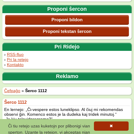
Proponi ŝercon
Proponi bildon
Proponi tekstan ŝercon
Pri Ridejo
RSS-fluo
Pri la retejo
Kontakto
Reklamo
Ĉefpaĝo
»
Ŝerco 1112
Ŝerco 1112
En lernejo: „Ĉi-vespere estos luneklipso. Al ĉiuj mi rekomendas
observi ĝin. Komenco estos je la dudeka kaj tridek minutoj.“
„Je kiu televidprogramo?“
Ĉi tiu retejo uzas kuketojn por plibonigi vian
✖
Fonto: Jozef Borský, 1111 anekdotoj en Esperanto
sperton. Uzante la retejon, vi akceptas nian
(1 voĉo)