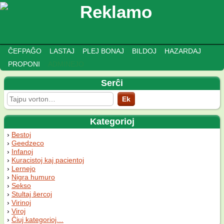
ĈEFPAĜO
LASTAJ
PLEJ BONAJ
BILDOJ
HAZARDAJ
PROPONI
ADMINEJO
Serĉi
Kategorioj
Bestoj
Geedzeco
Infanoj
Kuracistoj kaj pacientoj
Lernejo
Nigra humuro
Sekso
Stultaj ŝercoj
Virinoj
Viroj
Ĉiuj kategorioj…