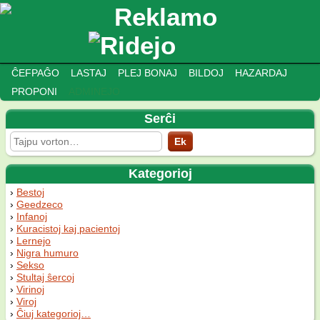
ĈEFPAĜO
LASTAJ
PLEJ BONAJ
BILDOJ
HAZARDAJ
PROPONI
ADMINEJO
Serĉi
Kategorioj
Bestoj
Geedzeco
Infanoj
Kuracistoj kaj pacientoj
Lernejo
Nigra humuro
Sekso
Stultaj ŝercoj
Virinoj
Viroj
Ĉiuj kategorioj…