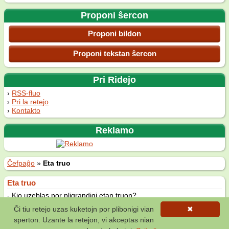
Proponi ŝercon
Proponi bildon
Proponi tekstan ŝercon
Pri Ridejo
RSS-fluo
Pri la retejo
Kontakto
Reklamo
Ĉefpaĝo
»
Eta truo
Eta truo
- Kio uzeblas por pligrandigi etan truon?
- Pedofilo.
Ĉi tiu retejo uzas kuketojn por plibonigi vian
✖
(2 voĉoj)
sperton. Uzante la retejon, vi akceptas nian
La
21-an de marto 2017
—
Infanoj
,