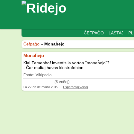
ĈEFPAĜO
LASTAJ
PL
Ĉefpaĝo
»
Monaĥejo
Monaĥejo
Kial Zamenhof inventis la vorton "monaĥejo"?
- Ĉar multaj havas klostrofobion.
Fonto: Vikipedio
(6 voĉoj)
La
22-an de marto 2015
—
Esperantaj vortoj