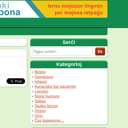
Serĉi
Kategorioj
Bestoj
Geedzeco
Infanoj
Kuracistoj kaj pacientoj
Lernejo
Nigra humuro
Sekso
Stultaj ŝercoj
Virinoj
Viroj
Ĉiuj kategorioj…