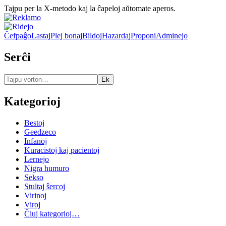
Tajpu per la X-metodo kaj la ĉapeloj aŭtomate aperos.
Ĉefpaĝo
Lastaj
Plej bonaj
Bildoj
Hazardaj
Proponi
Adminejo
Serĉi
Kategorioj
Bestoj
Geedzeco
Infanoj
Kuracistoj kaj pacientoj
Lernejo
Nigra humuro
Sekso
Stultaj ŝercoj
Virinoj
Viroj
Ĉiuj kategorioj…