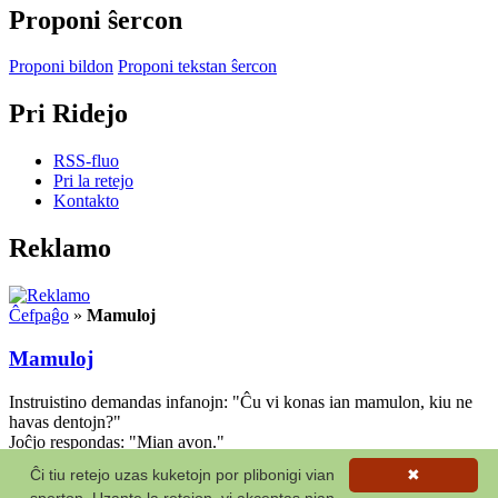
Proponi ŝercon
Proponi bildon
Proponi tekstan ŝercon
Pri Ridejo
RSS-fluo
Pri la retejo
Kontakto
Reklamo
Ĉefpaĝo
»
Mamuloj
Mamuloj
Instruistino demandas infanojn: "Ĉu vi konas ian mamulon, kiu ne
havas dentojn?"
Joĉjo respondas: "Mian avon."
Ĉi tiu retejo uzas kuketojn por plibonigi vian
✖