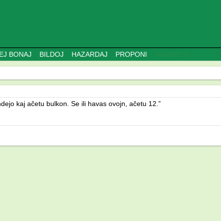
EJ BONAJ
BILDOJ
HAZARDAJ
PROPONI
ADMINEJO
ndejo kaj aĉetu bulkon. Se ili havas ovojn, aĉetu 12.”