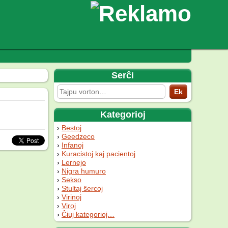
Serĉi
Kategorioj
Bestoj
Geedzeco
Infanoj
Kuracistoj kaj pacientoj
Lernejo
Nigra humuro
Sekso
Stultaj ŝercoj
Virinoj
Viroj
Ĉiuj kategorioj…