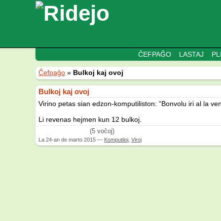
ĈEFPAĜO
LASTAJ
PL
Ĉefpaĝo
»
Bulkoj kaj ovoj
Bulkoj kaj ovoj
Virino petas sian edzon-komputiliston: “Bonvolu iri al la ve
Li revenas hejmen kun 12 bulkoj.
(5 voĉoj)
La
24-an de marto 2015
—
Komputiloj
,
Viroj