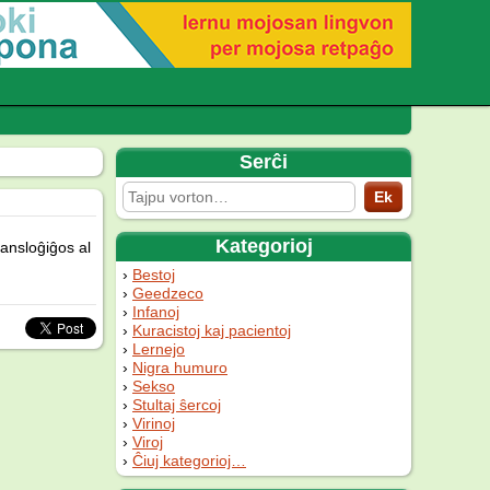
Serĉi
Kategorioj
ransloĝiĝos al
Bestoj
Geedzeco
Infanoj
Kuracistoj kaj pacientoj
Lernejo
Nigra humuro
Sekso
Stultaj ŝercoj
Virinoj
Viroj
Ĉiuj kategorioj…