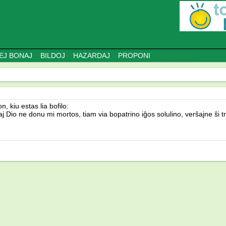
EJ BONAJ
BILDOJ
HAZARDAJ
PROPONI
ADMINEJO
, kiu estas lia bofilo:
 Dio ne donu mi mortos, tiam via bopatrino iĝos solulino, verŝajne ŝi t