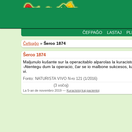
ĈEFPAĜO
LASTAJ
PL
Ĉefpaĝo
»
Ŝerco 1874
Ŝerco 1874
Maljunulo kuŝante sur la operacitablo alparolas la kuraciston
-Atentegu dum la operacio, ĉar se io malbone sukcesos, kaj
vi.
Fonto: NATURISTA VIVO N-ro 121 (1/2016)
(3 voĉoj)
La
5-an de novembro 2019
—
Kuracistoj kaj pacientoj