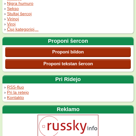
Nigra humuro
Sekso
Stultaj ŝercoj
Virinoj
Viroj
Ĉiuj kategorioj…
Proponi ŝercon
Proponi bildon
Proponi tekstan ŝercon
Pri Ridejo
RSS-fluo
Pri la retejo
Kontakto
Reklamo