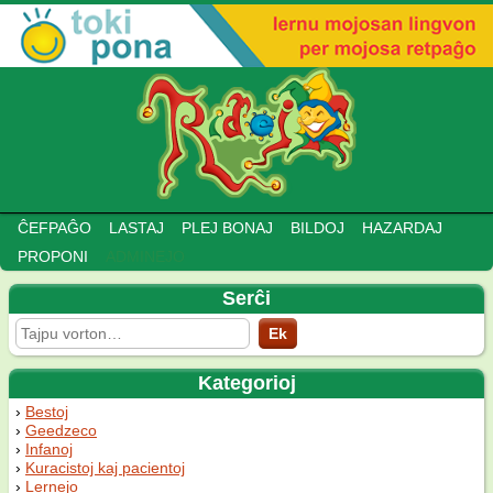
ĈEFPAĜO
LASTAJ
PLEJ BONAJ
BILDOJ
HAZARDAJ
PROPONI
ADMINEJO
Serĉi
Kategorioj
Bestoj
Geedzeco
Infanoj
Kuracistoj kaj pacientoj
Lernejo