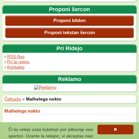
Proponi ŝercon
Proponi bildon
Proponi tekstan ŝercon
Pri Ridejo
RSS-fluo
Pri la retejo
Kontakto
Reklamo
Ĉefpaĝo
»
Malhelega nokto
Malhelega nokto
Fonto
Ĉi tiu retejo uzas kuketojn por plibonigi vian
✖
(12 voĉoj)
sperton. Uzante la retejon, vi akceptas nian
La
20-an de julio 2015
—
Nigra