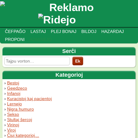
ĈEFPAĜO
LASTAJ
PLEJ BONAJ
BILDOJ
HAZARDAJ
PROPONI
ADMINEJO
Serĉi
Kategorioj
Bestoj
Geedzeco
Infanoj
Kuracistoj kaj pacientoj
Lernejo
Nigra humuro
Sekso
Stultaj ŝercoj
Virinoj
Viroj
Ĉiuj kategorioj…