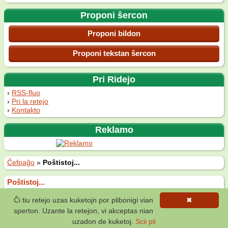
Proponi ŝercon
Proponi bildon
Proponi tekstan ŝercon
Pri Ridejo
RSS-fluo
Pri la retejo
Kontakto
Reklamo
Ĉefpaĝo
»
Poŝtistoj...
Poŝtistoj...
Ĉi tiu retejo uzas kuketojn por plibonigi vian
✖
(9 voĉoj)
sperton. Uzante la retejon, vi akceptas nian
La
24-an de majo 2016
—
Sekso
,
uzadon de kuketoj.
Scii pli
Virinoj
,
Viroj