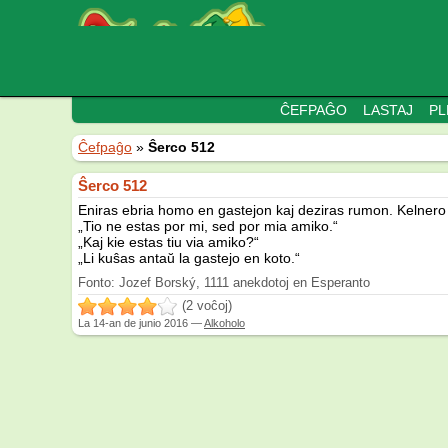
ĈEFPAĜO
LASTAJ
PL
Ĉefpaĝo
»
Ŝerco 512
Ŝerco 512
Eniras ebria homo en gastejon kaj deziras rumon. Kelnero ne 
„Tio ne estas por mi, sed por mia amiko.“
„Kaj kie estas tiu via amiko?“
„Li kuŝas antaŭ la gastejo en koto.“
Fonto: Jozef Borský, 1111 anekdotoj en Esperanto
(2 voĉoj)
La
14-an de junio 2016
—
Alkoholo