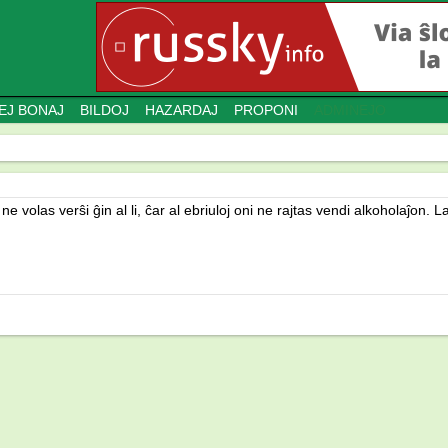
EJ BONAJ
BILDOJ
HAZARDAJ
PROPONI
ADMINEJO
volas verŝi ĝin al li, ĉar al ebriuloj oni ne rajtas vendi alkoholaĵon. L