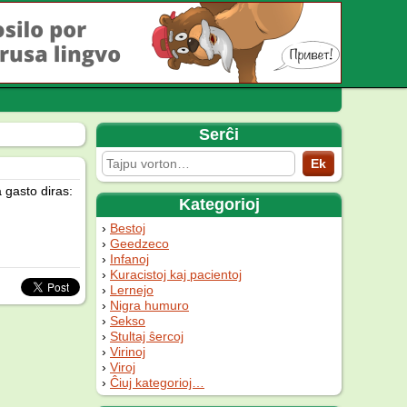
Serĉi
a gasto diras:
Kategorioj
Bestoj
Geedzeco
Infanoj
Kuracistoj kaj pacientoj
Lernejo
Nigra humuro
Sekso
Stultaj ŝercoj
Virinoj
Viroj
Ĉiuj kategorioj…