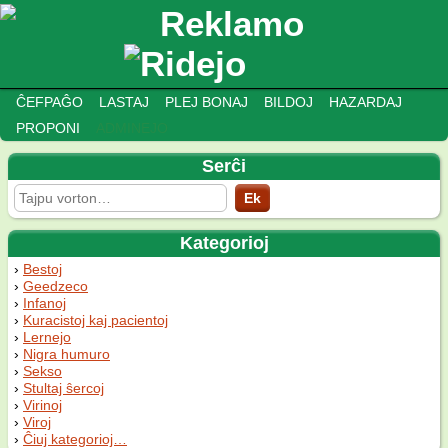
ĈEFPAĜO
LASTAJ
PLEJ BONAJ
BILDOJ
HAZARDAJ
PROPONI
ADMINEJO
Serĉi
Kategorioj
Bestoj
Geedzeco
Infanoj
Kuracistoj kaj pacientoj
Lernejo
Nigra humuro
Sekso
Stultaj ŝercoj
Virinoj
Viroj
Ĉiuj kategorioj…