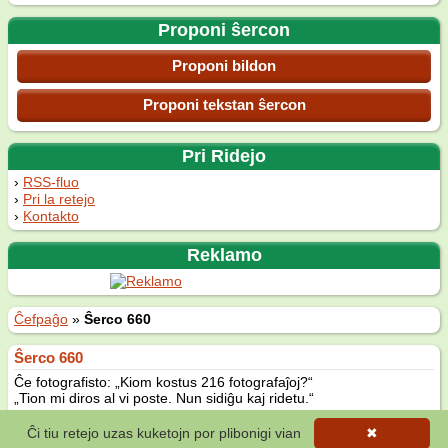
Proponi ŝercon
Proponi bildon
Proponi tekstan ŝercon
Pri Ridejo
RSS-fluo
Pri la retejo
Kontakto
Reklamo
Ĉefpaĝo
»
Ŝerco 660
Ŝerco 660
Ĉe fotografisto: „Kiom kostus 216 fotografaĵoj?“
„Tion mi diros al vi poste. Nun sidiĝu kaj ridetu.“
Fonto: Jozef Borský, 1111 anekdotoj en Esperanto
Ĉi tiu retejo uzas kuketojn por plibonigi vian
✖
(2 voĉoj)