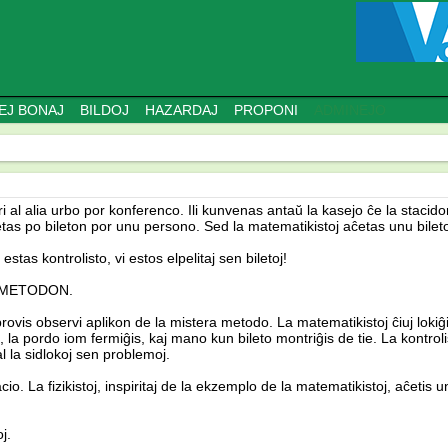
EJ BONAJ
BILDOJ
HAZARDAJ
PROPONI
ADMINEJO
turi al alia urbo por konferenco. Ili kunvenas antaŭ la kasejo ĉe la staci
 aĉetas po bileton por unu persono. Sed la matematikistoj aĉetas unu bileto
o estas kontrolisto, vi estos elpelitaj sen biletoj!
vas METODON.
aj provis observi aplikon de la mistera metodo. La matematikistoj ĉiuj lokiĝ
, la pordo iom fermiĝis, kaj mano kun bileto montriĝis de tie. La kontroli
al la sidlokoj sen problemoj.
o. La fizikistoj, inspiritaj de la ekzemplo de la matematikistoj, aĉetis u
j.