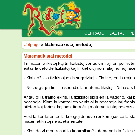
ĈEFPAĜO
LASTAJ
PL
Ĉefpaĝo
»
Matematikistaj metodoj
Matematikistaj metodoj
Tri matematikistoj kaj tri fizikistoj venas en trajnon por ve
estas la ĉefo de fizikistoj kaj li, kiel ĉiuj normalaj homoj,
- Kial do? - la fizikistoj estis surprizitaj - Finfine, en la trajn
- Ne zorgu pri tio, - respondis la matematikistoj - Ni ha
Antaŭ ol la trajno ekiris, la fizikistoj sidis en la vagono, k
necesejo. Kiam la kontrolisto venis al la necesejo kaj frapis
bileton kaj foriris, kaj post tiam ĉiuj matematikistoj revenis 
Post la konferenco, la kolegoj denove renkontiĝas ĉe la staci
matematikistoj ne aĉetis entute.
- Kion do vi montros al la kontrolisto? - demandis la fizikisto