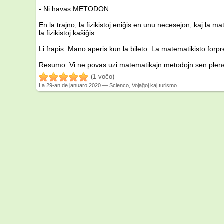
- Ni havas METODON.
En la trajno, la fizikistoj eniĝis en unu necesejon, kaj la m
la fizikistoj kaŝiĝis.
Li frapis. Mano aperis kun la bileto. La matematikisto forpre
Resumo: Vi ne povas uzi matematikajn metodojn sen plene
/5
(1 voĉo)
La
29-an de januaro 2020
—
Scienco
,
Vojaĝoj kaj turismo