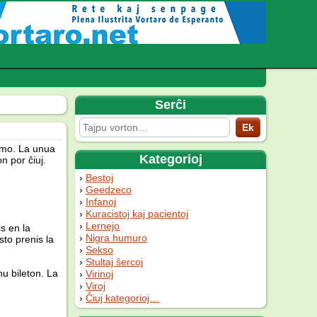
Serĉi
domo. La unua
Kategorioj
n por ĉiuj.
Bestoj
Geedzeco
Infanoj
Kuracistoj kaj pacientoj
Lernejo
is en la
Nigra humuro
sto prenis la
Sekso
Stultaj ŝercoj
nu bileton. La
Virinoj
Viroj
Ĉiuj kategorioj…