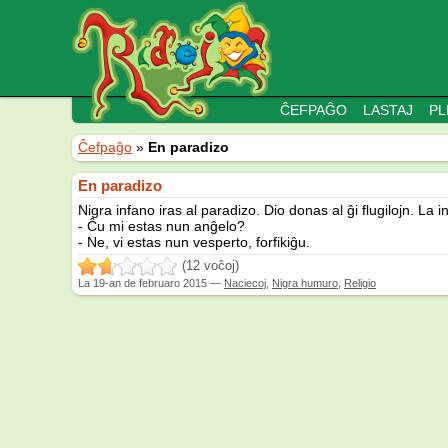
ĈEFPAĜO
LASTAJ
PL
Ĉefpaĝo
»
En paradizo
En paradizo
Nigra infano iras al paradizo. Dio donas al ĝi flugilojn. La
- Ĉu mi estas nun anĝelo?
- Ne, vi estas nun vesperto, forfikiĝu.
(12 voĉoj)
La
19-an de februaro 2015
—
Naciecoj
,
Nigra humuro
,
Religio