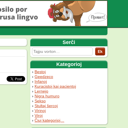
Serĉi
Kategorioj
Bestoj
Geedzeco
Infanoj
Kuracistoj kaj pacientoj
Lernejo
Nigra humuro
Sekso
Stultaj ŝercoj
Virinoj
Viroj
Ĉiuj kategorioj…